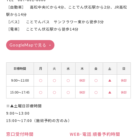
［自動車］ 高松中央ICから4分、ことでん伏石駅から2分、JR高松
駅から14分
［バス］ ことでんバス サンフラワー東から徒歩3分
［電車］ ことでん伏石駅から徒歩14分
GoogleMapで見る
診療時間
月
火
水
木
金
土
日
9:00〜12:00
○
○
○
休診
○
▲
休診
15:00〜17:45
○
○
○
休診
○
▲
休診
※▲土曜日診療時間
9:00〜13:00
15:00〜17:00（施術予約の方のみ）
窓口受付時間
WEB･電話 順番予約時間