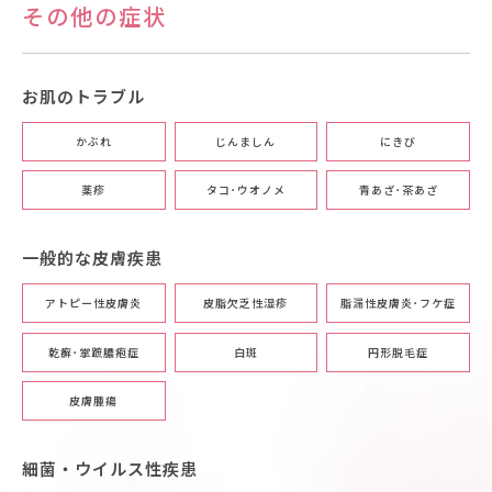
その他の症状
お肌のトラブル
かぶれ
じんましん
にきび
薬疹
タコ･ウオノメ
青あざ･茶あざ
一般的な皮膚疾患
アトピー性皮膚炎
皮脂欠乏性湿疹
脂漏性皮膚炎･フケ症
乾癬･掌蹠膿疱症
白斑
円形脱毛症
皮膚腫瘍
細菌・ウイルス性疾患