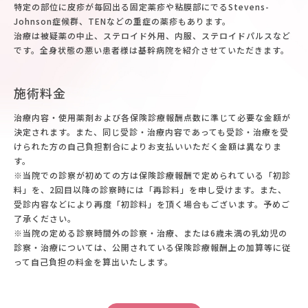
特定の部位に皮疹が毎回出る固定薬疹や粘膜部にでるStevens-
Johnson症候群、TENなどの重症の薬疹もあります。
治療は被疑薬の中止、ステロイド外用、内服、ステロイドパルスなど
です。全身状態の悪い患者様は基幹病院を紹介させていただきます。
施術料金
治療内容・使用薬剤および各保険診療報酬点数に準じて必要な金額が
決定されます。また、同じ受診・治療内容であっても受診・治療を受
けられた方の自己負担割合によりお支払いいただく金額は異なりま
す。
※当院での診察が初めての方は保険診療報酬で定められている「初診
料」を、2回目以降の診察時には「再診料」を申し受けます。また、
受診内容などにより再度「初診料」を頂く場合もございます。予めご
了承ください。
※当院の定める診察時間外の診察・治療、または6歳未満の乳幼児の
診察・治療については、公開されている保険診療報酬上の加算等に従
って自己負担の料金を算出いたします。