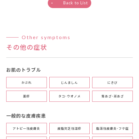
Back to List
Other symptoms
その他の症状
お肌のトラブル
かぶれ
じんましん
にきび
薬疹
タコ･ウオノメ
青あざ･茶あざ
一般的な皮膚疾患
アトピー性皮膚炎
皮脂欠乏性湿疹
脂漏性皮膚炎･フケ症