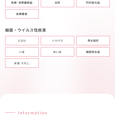
乾癬･掌蹠膿疱症
白斑
円形脱毛症
皮膚腫瘍
細菌・ウイルス性疾患
とびひ
ヘルペス
帯状疱疹
いぼ
水いぼ
細菌感染症
水虫･たむし
Information