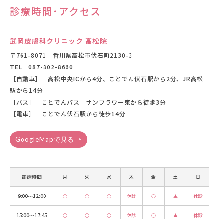
診療時間･アクセス
武岡皮膚科クリニック 高松院
〒761-8071 香川県高松市伏石町2130-3
TEL
087-802-8660
［自動車］ 高松中央ICから4分、ことでん伏石駅から2分、JR高松
駅から14分
［バス］ ことでんバス サンフラワー東から徒歩3分
［電車］ ことでん伏石駅から徒歩14分
GoogleMapで見る
診療時間
月
火
水
木
金
土
日
9:00〜12:00
○
○
○
休診
○
▲
休診
15:00〜17:45
○
○
○
休診
○
▲
休診