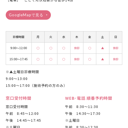
GoogleMapで見る
診療時間
月
火
水
木
金
土
日
9:00〜12:00
○
○
○
休診
○
▲
休診
15:00〜17:45
○
○
○
休診
○
▲
休診
※▲土曜日診療時間
9:00〜13:00
15:00〜17:00（施術予約の方のみ）
窓口受付時間
WEB･電話 順番予約時間
窓口受付時間
午前 8:30〜11:30
午前 8:45〜12:00
午後 14:30〜17:30
午後 14:45〜17:45
※土曜日
※土曜日
午前 8:30〜12:30