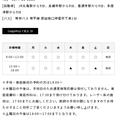
[自動車] JR丸亀駅から9分、金蔵寺駅から8分、善通寺駅から9分、多度
津駅から9分
[バス] 琴参バス 琴平線 原田南口停留所下車1分
GoogleMapで見る
診療時間
月
火
水
木
金
土
日
9:00〜12:00
○
○
○
○
○
○
休診
15:00〜
○
○
○
▲
○
▲
休診
18:00
※手術・美容施術の予約の方は14:00〜
※木曜日の午後は、手術日のため通常保険診療は受付しておりません。美
容皮膚科・美容外科は、17:30まで受け付けております。レーザー系の施
術は、17:00までにお越しください。医師の手術の間になりますのでお待
たせすること何卒ご了承くださいますようお願い申し上げます。
※土曜日の午後は14:00〜17:00までとなります。