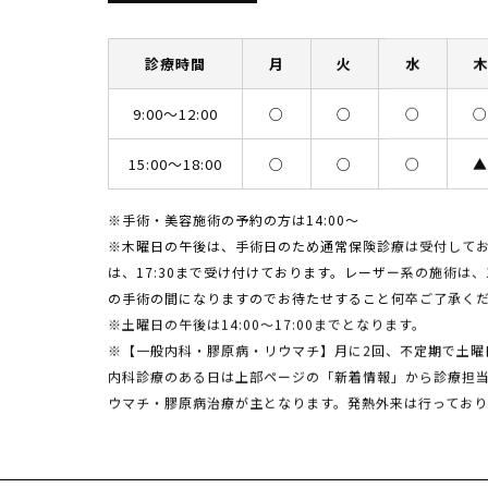
診療時間
月
火
水
9:00〜12:00
○
○
○
15:00〜18:00
○
○
○
※手術・美容施術の予約の方は14:00〜
※木曜日の午後は、手術日のため通常保険診療は受付して
は、17:30まで受け付けております。レーザー系の施術は、
の手術の間になりますのでお待たせすること何卒ご了承く
※土曜日の午後は14:00〜17:00までとなります。
※【一般内科・膠原病・リウマチ】月に2回、不定期で土曜
内科診療のある日は上部ページの「新着情報」から診療担
ウマチ・膠原病治療が主となります。発熱外来は行ってお