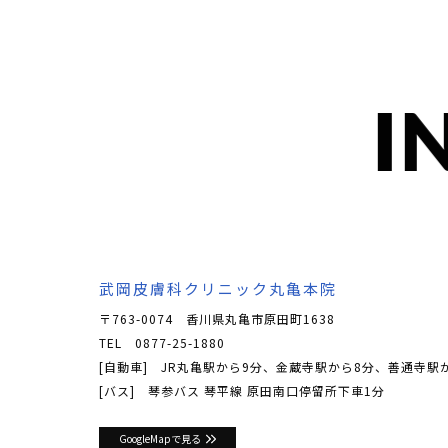
I
武岡皮膚科クリニック丸亀本院
〒763-0074 香川県丸亀市原田町1638
TEL
0877-25-1880
[自動車] JR丸亀駅から9分、金蔵寺駅から8分、善通寺駅
[バス] 琴参バス 琴平線 原田南口停留所下車1分
GoogleMapで見る