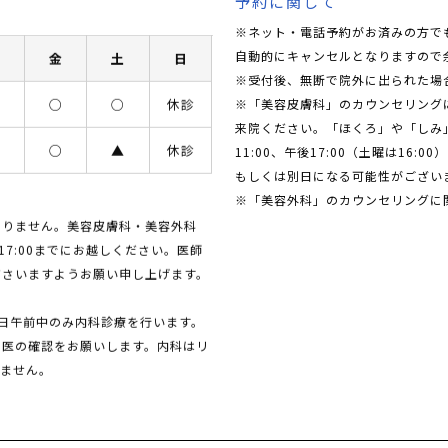
※ネット・電話予約がお済みの方で
自動的にキャンセルとなりますので
木
金
土
日
※受付後、無断で院外に出られた場
※「美容皮膚科」のカウンセリングに関
○
○
○
休診
来院ください。「ほくろ」や「しみ
▲
○
▲
休診
11:00、午後17:00（土曜は1
もしくは別日になる可能性がござい
※「美容外科」のカウンセリングに関し
おりません。美容皮膚科・美容外科
17:00までにお越しください。医師
ださいますようお願い申し上げます。
日午前中のみ内科診療を行います。
当医の確認をお願いします。内科はリ
りません。