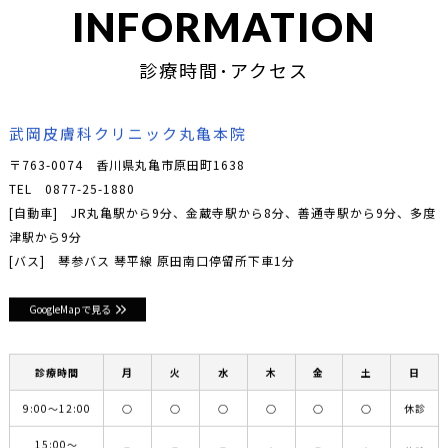
INFORMATION
診療時間･アクセス
武岡皮膚科クリニック丸亀本院
〒763-0074 香川県丸亀市原田町1638
TEL
0877-25-1880
[自動車] JR丸亀駅から9分、金蔵寺駅から8分、善通寺駅から9分、多度
津駅から9分
[バス] 琴参バス 琴平線 原田南口停留所下車1分
GoogleMapで見る
診療時間
月
火
水
木
金
土
日
9:00〜12:00
○
○
○
○
○
○
休診
15:00〜