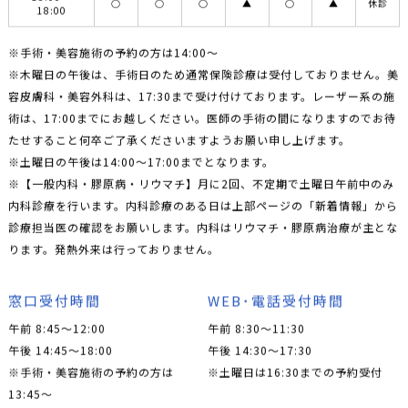
○
○
○
▲
○
▲
休診
18:00
※手術・美容施術の予約の方は14:00〜
※木曜日の午後は、手術日のため通常保険診療は受付しておりません。美
容皮膚科・美容外科は、17:30まで受け付けております。レーザー系の施
術は、17:00までにお越しください。医師の手術の間になりますのでお待
たせすること何卒ご了承くださいますようお願い申し上げます。
※土曜日の午後は14:00〜17:00までとなります。
※【一般内科・膠原病・リウマチ】月に2回、不定期で土曜日午前中のみ
内科診療を行います。内科診療のある日は上部ページの「新着情報」から
診療担当医の確認をお願いします。内科はリウマチ・膠原病治療が主とな
ります。発熱外来は行っておりません。
窓口受付時間
WEB･電話受付時間
午前 8:45～12:00
午前 8:30～11:30
午後 14:45～18:00
午後 14:30～17:30
※手術・美容施術の予約の方は
※土曜日は16:30までの予約受付
13:45〜