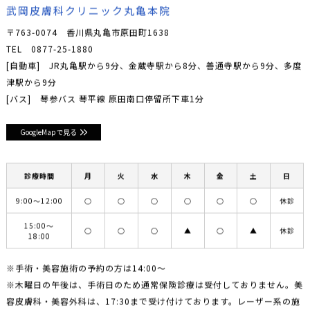
武岡皮膚科クリニック丸亀本院
〒763-0074 香川県丸亀市原田町1638
TEL
0877-25-1880
[自動車] JR丸亀駅から9分、金蔵寺駅から8分、善通寺駅から9分、多度
津駅から9分
[バス] 琴参バス 琴平線 原田南口停留所下車1分
GoogleMapで見る
診療時間
月
火
水
木
金
土
日
9:00〜12:00
○
○
○
○
○
○
休診
15:00〜
○
○
○
▲
○
▲
休診
18:00
※手術・美容施術の予約の方は14:00〜
※木曜日の午後は、手術日のため通常保険診療は受付しておりません。美
容皮膚科・美容外科は、17:30まで受け付けております。レーザー系の施