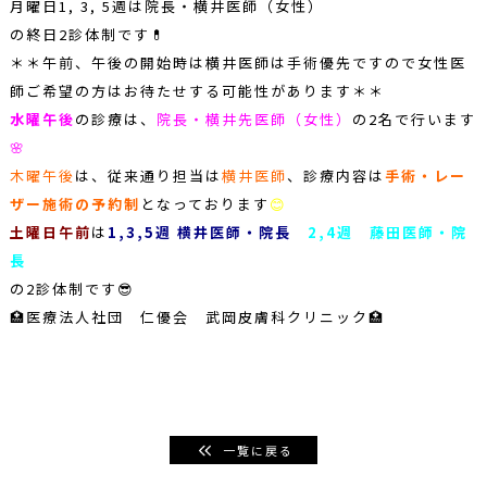
月曜日1, 3, 5週は院長・横井医師（女性）
の終日2診体制です💊
＊＊午前、午後の開始時は横井医師は手術優先ですので女性医
師ご希望の方はお待たせする可能性があります＊＊
水曜午後
の診療は、
院長・横井先医師（女性）
の2名で行います
🌸
木曜午後
は、従来通り担当は
横井医師
、診療内容は
手術・レー
ザー施術の予約制
となっております
😊
土曜日午前
は
1,3,5週 横井医師・院長
2,4週 藤田医師・院
長
の2診体制です😎
🏥医療法人社団 仁優会 武岡皮膚科クリニック🏥
一覧に戻る