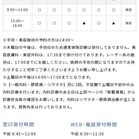
9:00〜12:00
○
○
○
○
○
○
休診
15:00〜
○
○
○
▲
○
▲
休診
18:00
※手術・美容施術の予約の方は14:00〜
※木曜日の午後は、手術日のため通常保険診療は受付しておりません。美
容皮膚科・美容外科は、17:30まで受け付けております。レーザー系の施
術は、17:00までにお越しください。医師の手術の間になりますのでお待
たせすること何卒ご了承くださいますようお願い申し上げます。
※土曜日の午後は14:00〜17:00までとなります。
※【一般内科・膠原病・リウマチ】月に2回、不定期で土曜日午前中のみ
内科診療を行います。内科診療のある日は上部ページの「新着情報」から
診療担当医の確認をお願いします。内科はリウマチ・膠原病治療が主とな
ります。発熱外来は行っておりません。
窓口受付時間
WEB･電話受付時間
午前 8:45～12:00
午前 8:30～11:30