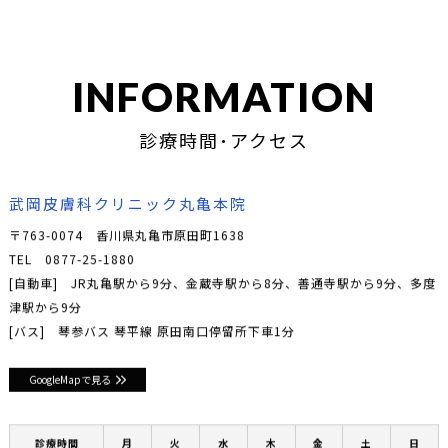
INFORMATION
診療時間･アクセス
武岡皮膚科クリニック丸亀本院
〒763-0074 香川県丸亀市原田町1638
TEL
0877-25-1880
[自動車] JR丸亀駅から9分、金蔵寺駅から8分、善通寺駅から9分、多度
津駅から9分
[バス] 琴参バス 琴平線 原田南口停留所下車1分
GoogleMapで見る
診療時間
月
火
水
木
金
土
日