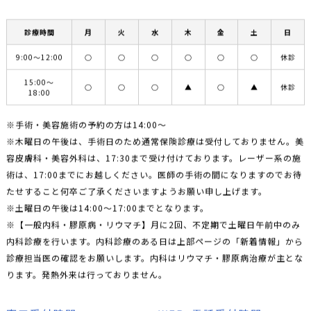
診療時間
月
火
水
木
金
土
日
9:00〜12:00
○
○
○
○
○
○
休診
15:00〜
○
○
○
▲
○
▲
休診
18:00
※手術・美容施術の予約の方は14:00〜
※木曜日の午後は、手術日のため通常保険診療は受付しておりません。美
容皮膚科・美容外科は、17:30まで受け付けております。レーザー系の施
術は、17:00までにお越しください。医師の手術の間になりますのでお待
たせすること何卒ご了承くださいますようお願い申し上げます。
※土曜日の午後は14:00〜17:00までとなります。
※【一般内科・膠原病・リウマチ】月に2回、不定期で土曜日午前中のみ
内科診療を行います。内科診療のある日は上部ページの「新着情報」から
診療担当医の確認をお願いします。内科はリウマチ・膠原病治療が主とな
ります。発熱外来は行っておりません。