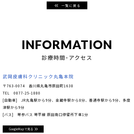
一覧に戻る
INFORMATION
診療時間･アクセス
武岡皮膚科クリニック丸亀本院
〒763-0074 香川県丸亀市原田町1638
TEL
0877-25-1880
[自動車] JR丸亀駅から9分、金蔵寺駅から8分、善通寺駅から9分、多度
津駅から9分
[バス] 琴参バス 琴平線 原田南口停留所下車1分
GoogleMapで見る