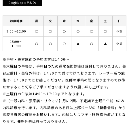
GoogleMapで見る
診療時間
月
火
水
木
金
土
日
9:00〜12:00
○
○
○
○
○
○
休診
15:00〜
○
○
○
▲
○
▲
休診
18:00
※手術・美容施術の予約の方は14:00〜
※木曜日の午後は、手術日のため通常保険診療は受付しておりません。美
容皮膚科・美容外科は、17:30まで受け付けております。レーザー系の施
術は、17:00までにお越しください。医師の手術の間になりますのでお待
たせすること何卒ご了承くださいますようお願い申し上げます。
※土曜日の午後は14:00〜17:00までとなります。
※【一般内科・膠原病・リウマチ】月に2回、不定期で土曜日午前中のみ
内科診療を行います。内科診療のある日は上部ページの「新着情報」から
診療担当医の確認をお願いします。内科はリウマチ・膠原病治療が主とな
ります。発熱外来は行っておりません。