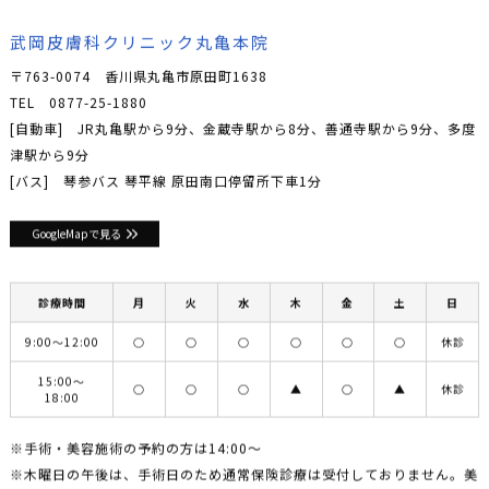
武岡皮膚科クリニック丸亀本院
〒763-0074 香川県丸亀市原田町1638
TEL
0877-25-1880
[自動車] JR丸亀駅から9分、金蔵寺駅から8分、善通寺駅から9分、多度
津駅から9分
[バス] 琴参バス 琴平線 原田南口停留所下車1分
GoogleMapで見る
診療時間
月
火
水
木
金
土
日
9:00〜12:00
○
○
○
○
○
○
休診
15:00〜
○
○
○
▲
○
▲
休診
18:00
※手術・美容施術の予約の方は14:00〜
※木曜日の午後は、手術日のため通常保険診療は受付しておりません。美