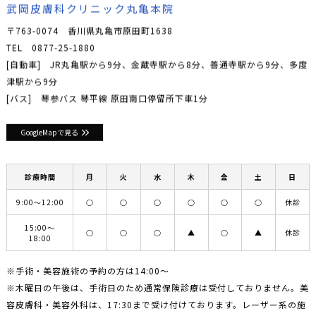
武岡皮膚科クリニック丸亀本院
〒763-0074 香川県丸亀市原田町1638
TEL
0877-25-1880
[自動車] JR丸亀駅から9分、金蔵寺駅から8分、善通寺駅から9分、多度
津駅から9分
[バス] 琴参バス 琴平線 原田南口停留所下車1分
GoogleMapで見る
診療時間
月
火
水
木
金
土
日
9:00〜12:00
○
○
○
○
○
○
休診
15:00〜
○
○
○
▲
○
▲
休診
18:00
※手術・美容施術の予約の方は14:00〜
※木曜日の午後は、手術日のため通常保険診療は受付しておりません。美
容皮膚科・美容外科は、17:30まで受け付けております。レーザー系の施