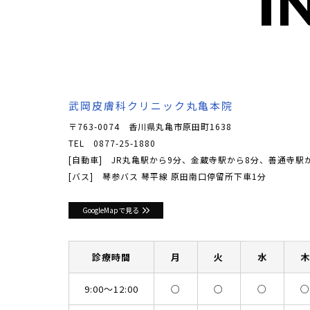
I
武岡皮膚科クリニック丸亀本院
〒763-0074 香川県丸亀市原田町1638
TEL
0877-25-1880
[自動車] JR丸亀駅から9分、金蔵寺駅から8分、善通寺駅
[バス] 琴参バス 琴平線 原田南口停留所下車1分
GoogleMapで見る
診療時間
月
火
水
9:00〜12:00
○
○
○