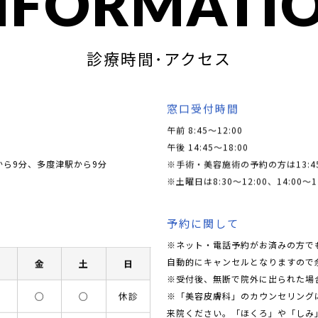
NFORMATI
診療時間･アクセス
窓口受付時間
午前 8:45～12:00
午後 14:45～18:00
から9分、多度津駅から9分
※手術・美容施術の予約の方は13:4
※土曜日は8:30〜12:00、14:00〜1
予約に関して
※ネット・電話予約がお済みの方で
自動的にキャンセルとなりますので
木
金
土
日
※受付後、無断で院外に出られた場
※「美容皮膚科」のカウンセリングに関
○
○
○
休診
来院ください。「ほくろ」や「しみ