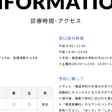
NFORMATI
診療時間･アクセス
窓口受付時間
午前 8:45～12:00
午後 14:45～18:00
から9分、多度津駅から9分
※手術・美容施術の予約の方は13:4
※土曜日は8:30〜12:00、14:00〜1
予約に関して
※ネット・電話予約がお済みの方で
自動的にキャンセルとなりますので
木
金
土
日
※受付後、無断で院外に出られた場
※「美容皮膚科」のカウンセリングに関
○
○
○
休診
来院ください。「ほくろ」や「しみ