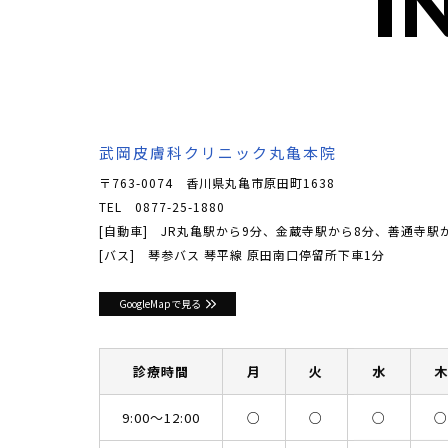
I
武岡皮膚科クリニック丸亀本院
〒763-0074 香川県丸亀市原田町1638
TEL
0877-25-1880
[自動車] JR丸亀駅から9分、金蔵寺駅から8分、善通寺駅
[バス] 琴参バス 琴平線 原田南口停留所下車1分
GoogleMapで見る
診療時間
月
火
水
9:00〜12:00
○
○
○