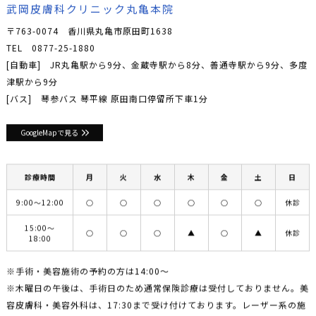
武岡皮膚科クリニック丸亀本院
〒763-0074 香川県丸亀市原田町1638
TEL
0877-25-1880
[自動車] JR丸亀駅から9分、金蔵寺駅から8分、善通寺駅から9分、多度
津駅から9分
[バス] 琴参バス 琴平線 原田南口停留所下車1分
GoogleMapで見る
診療時間
月
火
水
木
金
土
日
9:00〜12:00
○
○
○
○
○
○
休診
15:00〜
○
○
○
▲
○
▲
休診
18:00
※手術・美容施術の予約の方は14:00〜
※木曜日の午後は、手術日のため通常保険診療は受付しておりません。美
容皮膚科・美容外科は、17:30まで受け付けております。レーザー系の施