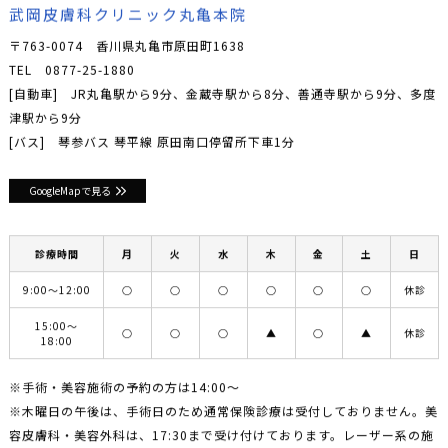
武岡皮膚科クリニック丸亀本院
〒763-0074 香川県丸亀市原田町1638
TEL
0877-25-1880
[自動車] JR丸亀駅から9分、金蔵寺駅から8分、善通寺駅から9分、多度
津駅から9分
[バス] 琴参バス 琴平線 原田南口停留所下車1分
GoogleMapで見る
診療時間
月
火
水
木
金
土
日
9:00〜12:00
○
○
○
○
○
○
休診
15:00〜
○
○
○
▲
○
▲
休診
18:00
※手術・美容施術の予約の方は14:00〜
※木曜日の午後は、手術日のため通常保険診療は受付しておりません。美
容皮膚科・美容外科は、17:30まで受け付けております。レーザー系の施