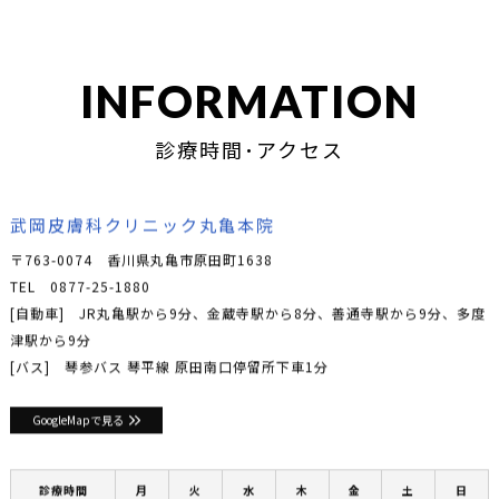
INFORMATION
診療時間･アクセス
武岡皮膚科クリニック丸亀本院
〒763-0074 香川県丸亀市原田町1638
TEL
0877-25-1880
[自動車] JR丸亀駅から9分、金蔵寺駅から8分、善通寺駅から9分、多度
津駅から9分
[バス] 琴参バス 琴平線 原田南口停留所下車1分
GoogleMapで見る
診療時間
月
火
水
木
金
土
日