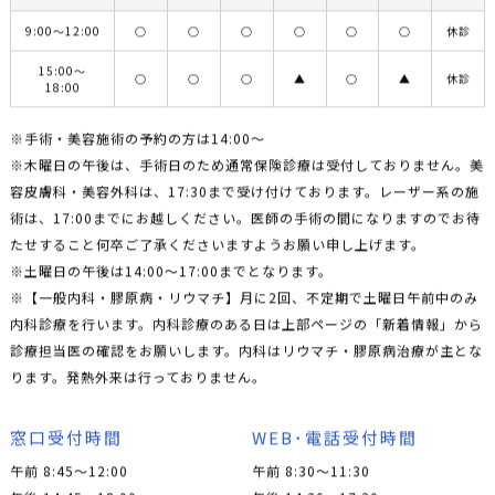
9:00〜12:00
○
○
○
○
○
○
休診
15:00〜
○
○
○
▲
○
▲
休診
18:00
※手術・美容施術の予約の方は14:00〜
※木曜日の午後は、手術日のため通常保険診療は受付しておりません。美
容皮膚科・美容外科は、17:30まで受け付けております。レーザー系の施
術は、17:00までにお越しください。医師の手術の間になりますのでお待
たせすること何卒ご了承くださいますようお願い申し上げます。
※土曜日の午後は14:00〜17:00までとなります。
※【一般内科・膠原病・リウマチ】月に2回、不定期で土曜日午前中のみ
内科診療を行います。内科診療のある日は上部ページの「新着情報」から
診療担当医の確認をお願いします。内科はリウマチ・膠原病治療が主とな
ります。発熱外来は行っておりません。
窓口受付時間
WEB･電話受付時間
午前 8:45～12:00
午前 8:30～11:30
午後 14:45～18:00
午後 14:30～17:30