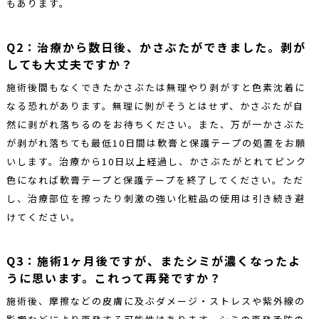
もあります。
Q2：治療から数日後、かさぶたができました。剥が
しても大丈夫ですか？
施術後間もなくできたかさぶたは無理やり剥がすと色素沈着に
なる恐れがあります。無理に剝がそうとはせず、かさぶたが自
然に剥がれ落ちるのをお待ちください。また、万が一かさぶた
が剥がれ落ちても最低10日間は軟膏と保護テープの処置をお願
いします。治療から10日以上経過し、かさぶたがとれてピンク
色になれば軟膏テープと保護テープを終了してください。ただ
し、治療部位を擦ったり刺激の強い化粧品の使用は引き続き避
けてください。
Q3：施術1ヶ月後ですが、またシミが濃くなったよ
うに思います。これって再発ですか？
施術後、摩擦などの皮膚に及ぶダメージ・ストレスや紫外線の