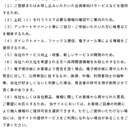
（１）ご登録またはお申し込みいただいた会員様向けサービスなどを提供
するため。
（２）上記（１）を行ううえで必要な情報の確認やご案内のため。
（３）アンケートやイベント等にご協力・ご参加いただいた方に結果など
を報告するため。
（４）ダイレクトメール、ファックス通信、電子メール等による情報をご
提供するため。
（５）当社のサービス向上・改善、新しいサービスの開発のため。
（６）当社への入社を希望される方へ採用関連情報をお知らせするため。
（７）電子掲示板にお客様より発言を頂く場合。電子掲示板に寄せられた
発言に対して、公序良俗に反するもの、誹謗、中傷、利用者同士の論争
等、当社が好ましくないと判断した場合、発言者の許可を得ず削除させて
頂く事があります。
（８）当社もしくは当社商品、情報に関してお客様から寄せられた意見､
ご要望にお応えするため。 当サイトにおいては、お客様ご自身の判断に
より個人情報のご提供可否を選択できます。ただしご提供いただけない場
合には、当サイトの提供サービスをご利用になれない場合があることをご
了承ください。