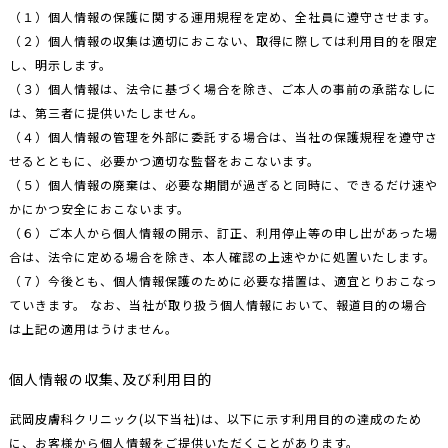
（１）個人情報の保護に関する運用規程を定め、全社員に遵守させます。
（２）個人情報の収集は適切におこない、取得に際しては利用目的を限定
し、明示します。
（３）個人情報は、法令に基づく場合を除き、ご本人の事前の承諾なしに
は、第三者に提供いたしません。
（４）個人情報の管理を外部に委託する場合は、当社の保護規程を遵守さ
せるとともに、必要かつ適切な監督をおこないます。
（５）個人情報の廃棄は、必要な期間が過ぎると同時に、できるだけ速や
かにかつ安全におこないます。
（６）ご本人から個人情報の開示、訂正、利用停止等の申し出があった場
合は、法令に定める場合を除き、本人確認の上速やかに処置いたします。
（７）今後とも、個人情報保護のために必要な措置は、適宜とりおこなっ
ていきます。 なお、当社が取り扱う個人情報において、報道目的の場合
は上記の適用はうけません。
個人情報の収集､及び利用目的
武岡皮膚科クリニック(以下当社)は、以下に示す利用目的の達成のため
に、お客様から個人情報をご提供いただくことがあります。