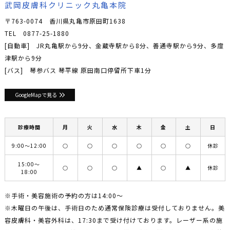
武岡皮膚科クリニック丸亀本院
〒763-0074 香川県丸亀市原田町1638
TEL
0877-25-1880
[自動車] JR丸亀駅から9分、金蔵寺駅から8分、善通寺駅から9分、多度
津駅から9分
[バス] 琴参バス 琴平線 原田南口停留所下車1分
GoogleMapで見る
診療時間
月
火
水
木
金
土
日
9:00〜12:00
○
○
○
○
○
○
休診
15:00〜
○
○
○
▲
○
▲
休診
18:00
※手術・美容施術の予約の方は14:00〜
※木曜日の午後は、手術日のため通常保険診療は受付しておりません。美
容皮膚科・美容外科は、17:30まで受け付けております。レーザー系の施