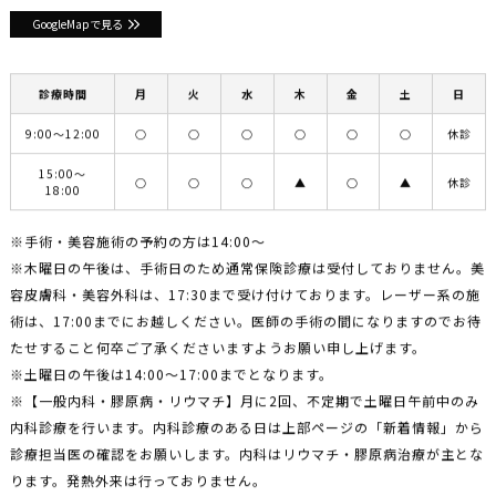
GoogleMapで見る
診療時間
月
火
水
木
金
土
日
9:00〜12:00
○
○
○
○
○
○
休診
15:00〜
○
○
○
▲
○
▲
休診
18:00
※手術・美容施術の予約の方は14:00〜
※木曜日の午後は、手術日のため通常保険診療は受付しておりません。美
容皮膚科・美容外科は、17:30まで受け付けております。レーザー系の施
術は、17:00までにお越しください。医師の手術の間になりますのでお待
たせすること何卒ご了承くださいますようお願い申し上げます。
※土曜日の午後は14:00〜17:00までとなります。
※【一般内科・膠原病・リウマチ】月に2回、不定期で土曜日午前中のみ
内科診療を行います。内科診療のある日は上部ページの「新着情報」から
診療担当医の確認をお願いします。内科はリウマチ・膠原病治療が主とな
ります。発熱外来は行っておりません。