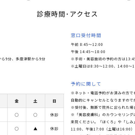
診療時間･アクセス
窓口受付時間
午前 8:45～12:00
午後 14:45～18:00
から9分、多度津駅から9分
※手術・美容施術の予約の方は13:4
※土曜日は8:30〜12:00、14:00〜1
予約に関して
※ネット・電話予約がお済みの方で
自動的にキャンセルとなりますので
木
金
土
日
※受付後、無断で院外に出られた場
※「美容皮膚科」のカウンセリングに関
○
○
○
休診
来院ください。「ほくろ」や「しみ
▲
○
▲
休診
11:00、午後17:00（土曜は1
もしくは別日になる可能性がござい