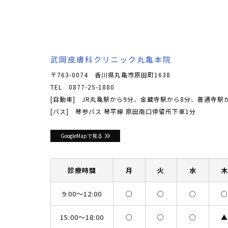
武岡皮膚科クリニック丸亀本院
〒763-0074 香川県丸亀市原田町1638
TEL
0877-25-1880
[自動車] JR丸亀駅から9分、金蔵寺駅から8分、善通寺駅
[バス] 琴参バス 琴平線 原田南口停留所下車1分
GoogleMapで見る
診療時間
月
火
水
9:00〜12:00
○
○
○
15:00〜18:00
○
○
○